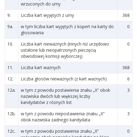
wrzuconych do urny
9.
Liczba kart wyjętych z urny
368
9a.
w tym liczba kart wyjętych z kopert na karty do
0
głosowania
10.
Liczba kart nieważnych (innych niż urzędowo
0
ustalone lub nieopatrzonych pieczęcią
obwodowej komisji wyborczej)
11.
Liczba kart ważnych
368
12.
Liczba głosów nieważnych (z kart ważnych)
6
12a.
w tym z powodu postawienia znaku „X” obok
3
nazwiska dwóch lub większej liczby
kandydatów z różnych list
12b.
w tym z powodu niepostawienia znaku „X”
3
obok nazwiska żadnego kandydata
12c.
w tym z powodu postawienia znaku „X”
0