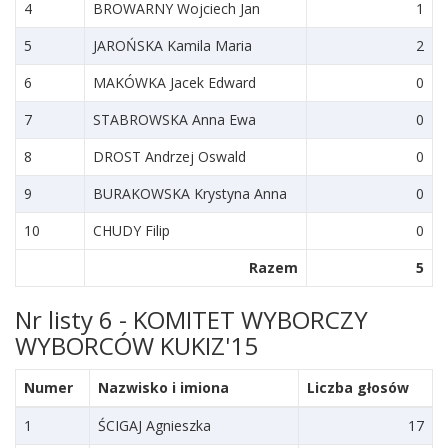
4
BROWARNY Wojciech Jan
1
5
JAROŃSKA Kamila Maria
2
6
MAKÓWKA Jacek Edward
0
7
STABROWSKA Anna Ewa
0
8
DROST Andrzej Oswald
0
9
BURAKOWSKA Krystyna Anna
0
10
CHUDY Filip
0
Razem
5
Nr listy 6 - KOMITET WYBORCZY
WYBORCÓW KUKIZ'15
Numer
Nazwisko i imiona
Liczba głosów
1
ŚCIGAJ Agnieszka
17