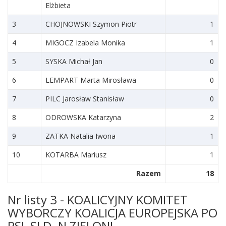
Elżbieta
3
CHOJNOWSKI Szymon Piotr
1
4
MIGOCZ Izabela Monika
1
5
SYSKA Michał Jan
0
6
LEMPART Marta Mirosława
0
7
PILC Jarosław Stanisław
0
8
ODROWSKA Katarzyna
2
9
ZATKA Natalia Iwona
1
10
KOTARBA Mariusz
1
Razem
18
Nr listy 3 - KOALICYJNY KOMITET
WYBORCZY KOALICJA EUROPEJSKA PO
PSL SLD .N ZIELONI