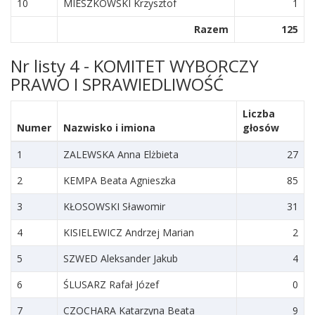
10
MIESZKOWSKI Krzysztof
1
Razem
125
Nr listy 4 - KOMITET WYBORCZY
PRAWO I SPRAWIEDLIWOŚĆ
Liczba
Numer
Nazwisko i imiona
głosów
1
ZALEWSKA Anna Elżbieta
27
2
KEMPA Beata Agnieszka
85
3
KŁOSOWSKI Sławomir
31
4
KISIELEWICZ Andrzej Marian
2
5
SZWED Aleksander Jakub
4
6
ŚLUSARZ Rafał Józef
0
7
CZOCHARA Katarzyna Beata
9