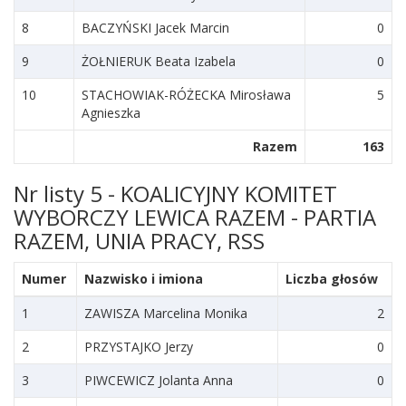
8
BACZYŃSKI Jacek Marcin
0
9
ŻOŁNIERUK Beata Izabela
0
10
STACHOWIAK-RÓŻECKA Mirosława
5
Agnieszka
Razem
163
Nr listy 5 - KOALICYJNY KOMITET
WYBORCZY LEWICA RAZEM - PARTIA
RAZEM, UNIA PRACY, RSS
Numer
Nazwisko i imiona
Liczba głosów
1
ZAWISZA Marcelina Monika
2
2
PRZYSTAJKO Jerzy
0
3
PIWCEWICZ Jolanta Anna
0