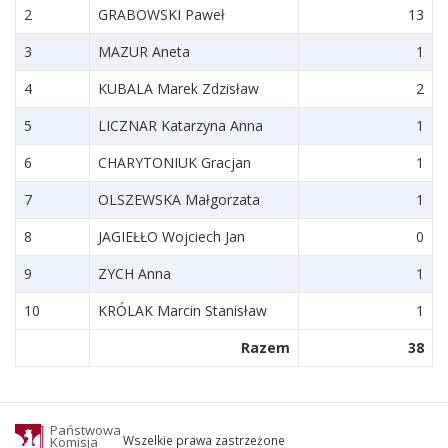
2
GRABOWSKI Paweł
13
3
MAZUR Aneta
1
4
KUBALA Marek Zdzisław
2
5
LICZNAR Katarzyna Anna
1
6
CHARYTONIUK Gracjan
1
7
OLSZEWSKA Małgorzata
1
8
JAGIEŁŁO Wojciech Jan
0
9
ZYCH Anna
1
10
KRÓLAK Marcin Stanisław
1
Razem
38
Państwowa
Wszelkie prawa zastrzeżone
Komisja