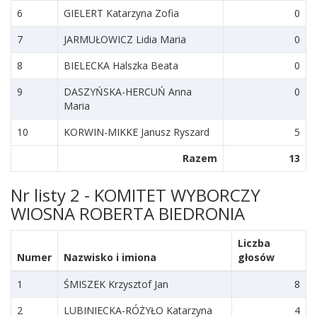
6
GIELERT Katarzyna Zofia
0
7
JARMUŁOWICZ Lidia Maria
0
8
BIELECKA Halszka Beata
0
9
DASZYŃSKA-HERCUŃ Anna
0
Maria
10
KORWIN-MIKKE Janusz Ryszard
5
Razem
13
Nr listy 2 - KOMITET WYBORCZY
WIOSNA ROBERTA BIEDRONIA
Liczba
Numer
Nazwisko i imiona
głosów
1
ŚMISZEK Krzysztof Jan
8
2
LUBINIECKA-RÓŻYŁO Katarzyna
4