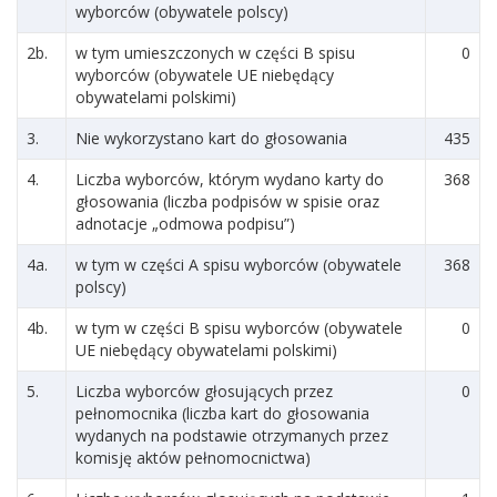
wyborców (obywatele polscy)
2b.
w tym umieszczonych w części B spisu
0
wyborców (obywatele UE niebędący
obywatelami polskimi)
3.
Nie wykorzystano kart do głosowania
435
4.
Liczba wyborców, którym wydano karty do
368
głosowania (liczba podpisów w spisie oraz
adnotacje „odmowa podpisu”)
4a.
w tym w części A spisu wyborców (obywatele
368
polscy)
4b.
w tym w części B spisu wyborców (obywatele
0
UE niebędący obywatelami polskimi)
5.
Liczba wyborców głosujących przez
0
pełnomocnika (liczba kart do głosowania
wydanych na podstawie otrzymanych przez
komisję aktów pełnomocnictwa)