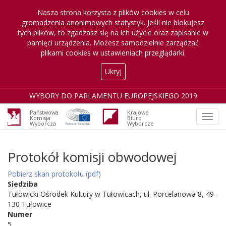
Nasza strona korzysta z plików cookies w celu
gromadzenia anonimowych statystyk. Jeśli nie blokujesz
tych plików, to zgadzasz się na ich użycie oraz zapisanie w
pamięci urządzenia. Możesz samodzielnie zarządzać
plikami cookies w ustawieniach przeglądarki.
Ukryj
WYBORY DO PARLAMENTU EUROPEJSKIEGO 2019
Państwowa
Krajowe
Otwó
Komisja
Biuro
Wyborcza
Wyborcze
nawig
Protokół komisji obwodowej
Pobierz skan protokołu (pdf)
Siedziba
Tułowicki Ośrodek Kultury w Tułowicach, ul. Porcelanowa 8, 49-
130 Tułowice
Numer
5