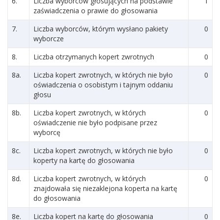
6.
Liczba wyborców głosujących na podstawie
1
zaświadczenia o prawie do głosowania
7.
Liczba wyborców, którym wysłano pakiety
0
wyborcze
8.
Liczba otrzymanych kopert zwrotnych
0
8a.
Liczba kopert zwrotnych, w których nie było
0
oświadczenia o osobistym i tajnym oddaniu
głosu
8b.
Liczba kopert zwrotnych, w których
0
oświadczenie nie było podpisane przez
wyborcę
8c.
Liczba kopert zwrotnych, w których nie było
0
koperty na kartę do głosowania
8d.
Liczba kopert zwrotnych, w których
0
znajdowała się niezaklejona koperta na kartę
do głosowania
8e.
Liczba kopert na kartę do głosowania
0