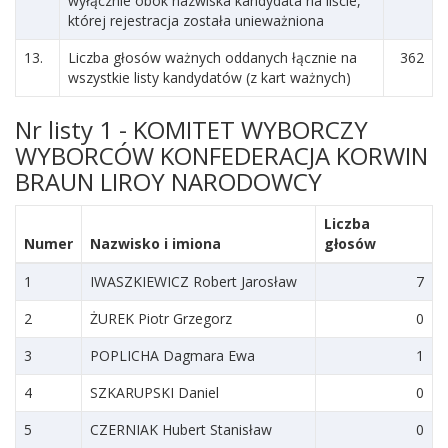
wyłącznie obok nazwiska kandydata na liście,
której rejestracja została unieważniona
13.
Liczba głosów ważnych oddanych łącznie na
362
wszystkie listy kandydatów (z kart ważnych)
Nr listy 1 - KOMITET WYBORCZY
WYBORCÓW KONFEDERACJA KORWIN
BRAUN LIROY NARODOWCY
Liczba
Numer
Nazwisko i imiona
głosów
1
IWASZKIEWICZ Robert Jarosław
7
2
ŻUREK Piotr Grzegorz
0
3
POPLICHA Dagmara Ewa
1
4
SZKARUPSKI Daniel
0
5
CZERNIAK Hubert Stanisław
0