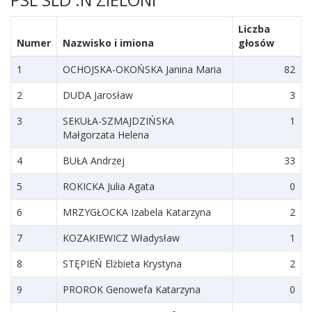
Liczba
Numer
Nazwisko i imiona
głosów
1
OCHOJSKA-OKOŃSKA Janina Maria
82
2
DUDA Jarosław
3
3
SEKUŁA-SZMAJDZIŃSKA
1
Małgorzata Helena
4
BUŁA Andrzej
33
5
ROKICKA Julia Agata
0
6
MRZYGŁOCKA Izabela Katarzyna
2
7
KOZAKIEWICZ Władysław
1
8
STĘPIEŃ Elżbieta Krystyna
2
9
PROROK Genowefa Katarzyna
0