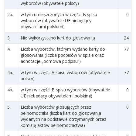
wyborców (obywatele polscy)
2b.
w tym umieszczonych w części B spisu
0
wyborców (obywatele UE niebędący
obywatelami polskimi)
3.
Nie wykorzystano kart do głosowania
24
4.
Liczba wyborców, którym wydano karty do
77
głosowania (liczba podpisów w spisie oraz
adnotacje „odmowa podpisu”)
4a.
w tym w części A spisu wyborców (obywatele
77
polscy)
4b.
w tym w części B spisu wyborców (obywatele
0
UE niebędący obywatelami polskimi)
5.
Liczba wyborców głosujących przez
0
pełnomocnika (liczba kart do głosowania
wydanych na podstawie otrzymanych przez
komisję aktów pełnomocnictwa)