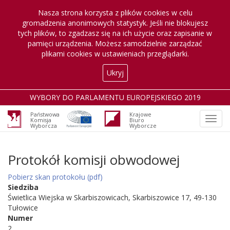
Nasza strona korzysta z plików cookies w celu
gromadzenia anonimowych statystyk. Jeśli nie blokujesz
tych plików, to zgadzasz się na ich użycie oraz zapisanie w
pamięci urządzenia. Możesz samodzielnie zarządzać
plikami cookies w ustawieniach przeglądarki.
Ukryj
WYBORY DO PARLAMENTU EUROPEJSKIEGO 2019
Państwowa
Krajowe
Otwó
Komisja
Biuro
Wyborcza
Wyborcze
nawig
Protokół komisji obwodowej
Pobierz skan protokołu (pdf)
Siedziba
Świetlica Wiejska w Skarbiszowicach, Skarbiszowice 17, 49-130
Tułowice
Numer
2