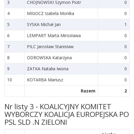
3
CHOJNOWSKI Szymon Piotr
0
4
MIGOCZ Izabela Monika
0
5
SYSKA Michał Jan
1
6
LEMPART Marta Mirosława
0
7
PILC Jarosław Stanisław
0
8
ODROWSKA Katarzyna
0
9
ZATKA Natalia Iwona
0
10
KOTARBA Mariusz
0
Razem
2
Nr listy 3 - KOALICYJNY KOMITET
WYBORCZY KOALICJA EUROPEJSKA PO
PSL SLD .N ZIELONI