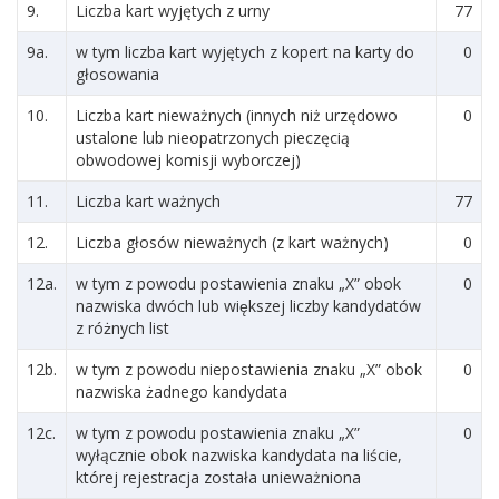
9.
Liczba kart wyjętych z urny
77
9a.
w tym liczba kart wyjętych z kopert na karty do
0
głosowania
10.
Liczba kart nieważnych (innych niż urzędowo
0
ustalone lub nieopatrzonych pieczęcią
obwodowej komisji wyborczej)
11.
Liczba kart ważnych
77
12.
Liczba głosów nieważnych (z kart ważnych)
0
12a.
w tym z powodu postawienia znaku „X” obok
0
nazwiska dwóch lub większej liczby kandydatów
z różnych list
12b.
w tym z powodu niepostawienia znaku „X” obok
0
nazwiska żadnego kandydata
12c.
w tym z powodu postawienia znaku „X”
0
wyłącznie obok nazwiska kandydata na liście,
której rejestracja została unieważniona