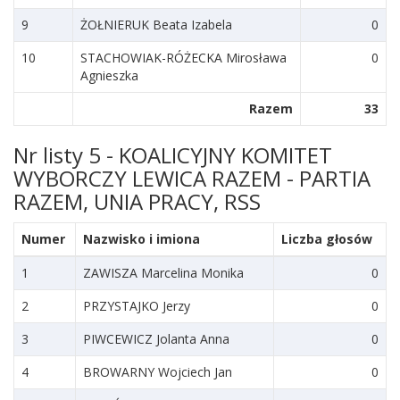
9
ŻOŁNIERUK Beata Izabela
0
10
STACHOWIAK-RÓŻECKA Mirosława
0
Agnieszka
Razem
33
Nr listy 5 - KOALICYJNY KOMITET
WYBORCZY LEWICA RAZEM - PARTIA
RAZEM, UNIA PRACY, RSS
Numer
Nazwisko i imiona
Liczba głosów
1
ZAWISZA Marcelina Monika
0
2
PRZYSTAJKO Jerzy
0
3
PIWCEWICZ Jolanta Anna
0
4
BROWARNY Wojciech Jan
0