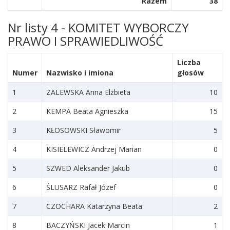
Razem
38
Nr listy 4 - KOMITET WYBORCZY
PRAWO I SPRAWIEDLIWOŚĆ
Liczba
Numer
Nazwisko i imiona
głosów
1
ZALEWSKA Anna Elżbieta
10
2
KEMPA Beata Agnieszka
15
3
KŁOSOWSKI Sławomir
5
4
KISIELEWICZ Andrzej Marian
0
5
SZWED Aleksander Jakub
0
6
ŚLUSARZ Rafał Józef
0
7
CZOCHARA Katarzyna Beata
2
8
BACZYŃSKI Jacek Marcin
1