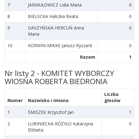
7
JARMUŁOWICZ Lidia Maria
0
8
BIELECKA Halszka Beata
0
9
DASZYŃSKA-HERCUŃ Anna
0
Maria
10
KORWIN-MIKKE Janusz Ryszard
0
Razem
1
Nr listy 2 - KOMITET WYBORCZY
WIOSNA ROBERTA BIEDRONIA
Liczba
Numer
Nazwisko i imiona
głosów
1
ŚMISZEK Krzysztof Jan
1
2
LUBINIECKA-RÓŻYŁO Katarzyna
0
Elżbieta