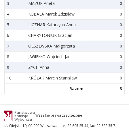
3
MAZUR Aneta
0
4
KUBALA Marek Zdzisław
0
5
LICZNAR Katarzyna Anna
0
6
CHARYTONIUK Gracjan
0
7
OLSZEWSKA Małgorzata
0
8
JAGIEŁŁO Wojciech Jan
0
9
ZYCH Anna
0
10
KRÓLAK Marcin Stanisław
0
Razem
3
Państwowa
Wszelkie prawa zastrzeżone
Komisja
Wyborcza
ul. Wiejska 10, 00-902 Warszawa
tel. 22 695 25 44, fax. 22 622 35 71