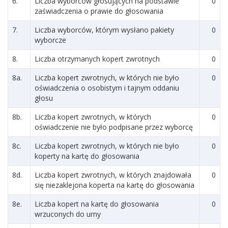
6.
Liczba wyborców głosujących na podstawie
0
zaświadczenia o prawie do głosowania
7.
Liczba wyborców, którym wysłano pakiety
0
wyborcze
8.
Liczba otrzymanych kopert zwrotnych
0
8a.
Liczba kopert zwrotnych, w których nie było
0
oświadczenia o osobistym i tajnym oddaniu
głosu
8b.
Liczba kopert zwrotnych, w których
0
oświadczenie nie było podpisane przez wyborcę
8c.
Liczba kopert zwrotnych, w których nie było
0
koperty na kartę do głosowania
8d.
Liczba kopert zwrotnych, w których znajdowała
0
się niezaklejona koperta na kartę do głosowania
8e.
Liczba kopert na kartę do głosowania
0
wrzuconych do urny