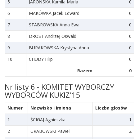
5
JAROŃSKA Kamila Maria
0
6
MAKÓWKA Jacek Edward
0
7
STABROWSKA Anna Ewa
0
8
DROST Andrzej Oswald
0
9
BURAKOWSKA Krystyna Anna
0
10
CHUDY Filip
0
Razem
0
Nr listy 6 - KOMITET WYBORCZY
WYBORCÓW KUKIZ'15
Numer
Nazwisko i imiona
Liczba głosów
1
ŚCIGAJ Agnieszka
1
2
GRABOWSKI Paweł
2