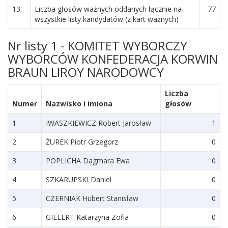
13.
Liczba głosów ważnych oddanych łącznie na
77
wszystkie listy kandydatów (z kart ważnych)
Nr listy 1 - KOMITET WYBORCZY
WYBORCÓW KONFEDERACJA KORWIN
BRAUN LIROY NARODOWCY
Liczba
Numer
Nazwisko i imiona
głosów
1
IWASZKIEWICZ Robert Jarosław
1
2
ŻUREK Piotr Grzegorz
0
3
POPLICHA Dagmara Ewa
0
4
SZKARUPSKI Daniel
0
5
CZERNIAK Hubert Stanisław
0
6
GIELERT Katarzyna Zofia
0