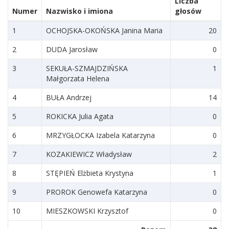
Liczba
Numer
Nazwisko i imiona
głosów
1
OCHOJSKA-OKOŃSKA Janina Maria
20
2
DUDA Jarosław
0
3
SEKUŁA-SZMAJDZIŃSKA
1
Małgorzata Helena
4
BUŁA Andrzej
14
5
ROKICKA Julia Agata
0
6
MRZYGŁOCKA Izabela Katarzyna
0
7
KOZAKIEWICZ Władysław
2
8
STĘPIEŃ Elżbieta Krystyna
1
9
PROROK Genowefa Katarzyna
0
10
MIESZKOWSKI Krzysztof
0