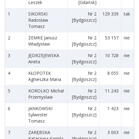
Leszek
[Gdańsk]
1
SIKORSKI
Nr 2
129 339
tak
Radosław
[Bydgoszcz]
Tomasz
2
ZEMKE Janusz
Nr 2
53 157
nie
Władysław
[Bydgoszcz]
3
JĘDRZEJEWSKA
Nr 2
10 728
nie
Aneta
[Bydgoszcz]
4
KŁOPOTEK
Nr 2
8 055
nie
Agnieszka Maria
[Bydgoszcz]
5
KOROLKO Michał
Nr 2
11 243
nie
Przemysław
[Bydgoszcz]
6
JANKOWSKI
Nr 2
1 423
nie
Sylwester
[Bydgoszcz]
Tomasz
7
ZARĘBSKA
Nr 2
3 003
nie
Katarzyna Kamila
[Bydgoszcz]