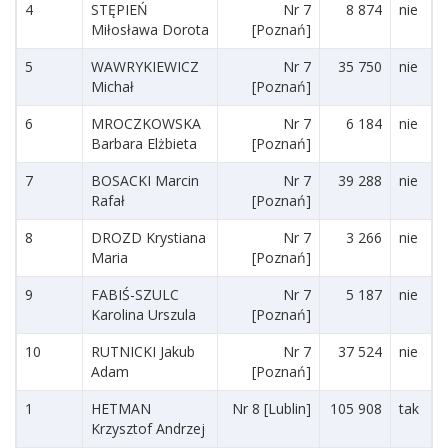
4
STĘPIEŃ
Nr 7
8 874
nie
Miłosława Dorota
[Poznań]
5
WAWRYKIEWICZ
Nr 7
35 750
nie
Michał
[Poznań]
6
MROCZKOWSKA
Nr 7
6 184
nie
Barbara Elżbieta
[Poznań]
7
BOSACKI Marcin
Nr 7
39 288
nie
Rafał
[Poznań]
8
DROZD Krystiana
Nr 7
3 266
nie
Maria
[Poznań]
9
FABIŚ-SZULC
Nr 7
5 187
nie
Karolina Urszula
[Poznań]
10
RUTNICKI Jakub
Nr 7
37 524
nie
Adam
[Poznań]
1
HETMAN
Nr 8 [Lublin]
105 908
tak
Krzysztof Andrzej