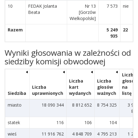
10
FEDAK Jolanta
Nr 13
7 573
nie
Beata
[Gorzów
Wielkopolski]
Razem
5 249
22
935
Wyniki głosowania w zależności od
siedziby komisji obwodowej
Liczba
Liczba
Liczba
głosów
Liczba
kart
głosów
na
Siedziba
uprawnionych
wydanych
ważnych
listę
miasto
18 090 344
8 812 652
8 754 325
3 91
85
statek
116
106
104
5
wieś
11 916 762
4 848 709
4 795 213
1 29