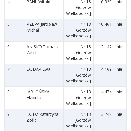
4
PAHL Witold
Nr 13
6 520
nie
[Gorzów
Wielkopolski]
5
RZEPA Jarosław
Nr 13
10 461
nie
Michał
[Gorzów
Wielkopolski]
6
ANIŚKO Tomasz
Nr 13
2 142
nie
Witold
[Gorzów
Wielkopolski]
7
DUDAR Ewa
Nr 13
4 169
nie
[Gorzów
Wielkopolski]
8
JABŁOŃSKA
Nr 13
4 474
nie
Elżbieta
[Gorzów
Wielkopolski]
9
DUDŹ Katarzyna
Nr 13
3 748
nie
Zofia
[Gorzów
Wielkopolski]