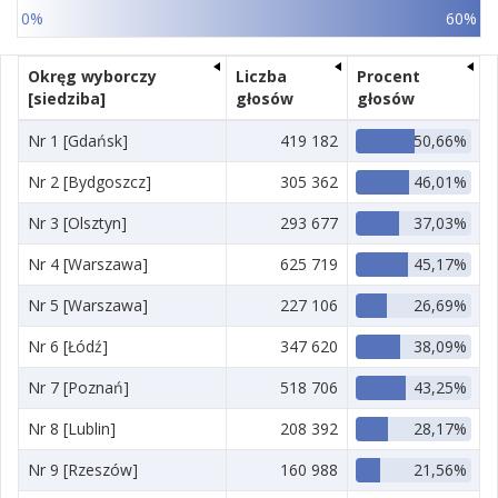
0%
60%
Okręg wyborczy
Liczba
Procent
[siedziba]
głosów
głosów
Nr 1 [Gdańsk]
419 182
50,66%
Nr 2 [Bydgoszcz]
305 362
46,01%
Nr 3 [Olsztyn]
293 677
37,03%
Nr 4 [Warszawa]
625 719
45,17%
Nr 5 [Warszawa]
227 106
26,69%
Nr 6 [Łódź]
347 620
38,09%
Nr 7 [Poznań]
518 706
43,25%
Nr 8 [Lublin]
208 392
28,17%
Nr 9 [Rzeszów]
160 988
21,56%