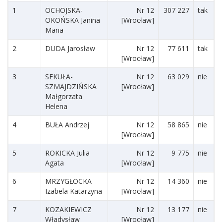
1
OCHOJSKA-
Nr 12
307 227
tak
OKOŃSKA Janina
[Wrocław]
Maria
2
DUDA Jarosław
Nr 12
77 611
tak
[Wrocław]
3
SEKUŁA-
Nr 12
63 029
nie
SZMAJDZIŃSKA
[Wrocław]
Małgorzata
Helena
4
BUŁA Andrzej
Nr 12
58 865
nie
[Wrocław]
5
ROKICKA Julia
Nr 12
9 775
nie
Agata
[Wrocław]
6
MRZYGŁOCKA
Nr 12
14 360
nie
Izabela Katarzyna
[Wrocław]
7
KOZAKIEWICZ
Nr 12
13 177
nie
Władysław
[Wrocław]