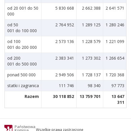
od 20 001 do 50
5 830 668
2 662 388
2 641 571
000
od 50
2 764 952
1 289 125
1 280 246
001 do 100 000
od 100
2 573 136
1 228 579
1 221 099
001 do 200 000
od 200
2 383 341
1 273 302
1 266 654
001 do 500 000
ponad 500 000
2 949 506
1 728 137
1 720 368
statki i zagranica
111 746
98 340
97 773
Razem
30 118 852
13 759 701
13 647
311
Państwowa
Wszelkie prawa zastrzeżone
Komisja