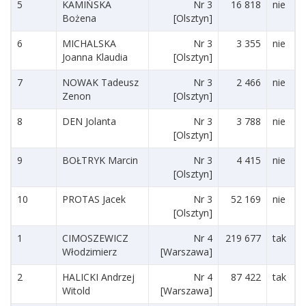
5
KAMIŃSKA
Nr 3
16 818
nie
Bożena
[Olsztyn]
6
MICHALSKA
Nr 3
3 355
nie
Joanna Klaudia
[Olsztyn]
7
NOWAK Tadeusz
Nr 3
2 466
nie
Zenon
[Olsztyn]
8
DEN Jolanta
Nr 3
3 788
nie
[Olsztyn]
9
BOŁTRYK Marcin
Nr 3
4 415
nie
[Olsztyn]
10
PROTAS Jacek
Nr 3
52 169
nie
[Olsztyn]
1
CIMOSZEWICZ
Nr 4
219 677
tak
Włodzimierz
[Warszawa]
2
HALICKI Andrzej
Nr 4
87 422
tak
Witold
[Warszawa]