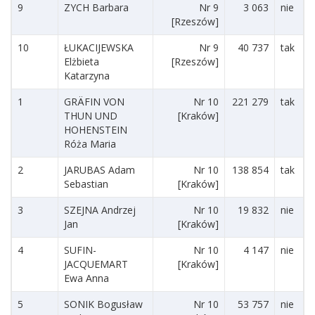
9
ZYCH Barbara
Nr 9
3 063
nie
[Rzeszów]
10
ŁUKACIJEWSKA
Nr 9
40 737
tak
Elżbieta
[Rzeszów]
Katarzyna
1
GRÄFIN VON
Nr 10
221 279
tak
THUN UND
[Kraków]
HOHENSTEIN
Róża Maria
2
JARUBAS Adam
Nr 10
138 854
tak
Sebastian
[Kraków]
3
SZEJNA Andrzej
Nr 10
19 832
nie
Jan
[Kraków]
4
SUFIN-
Nr 10
4 147
nie
JACQUEMART
[Kraków]
Ewa Anna
5
SONIK Bogusław
Nr 10
53 757
nie