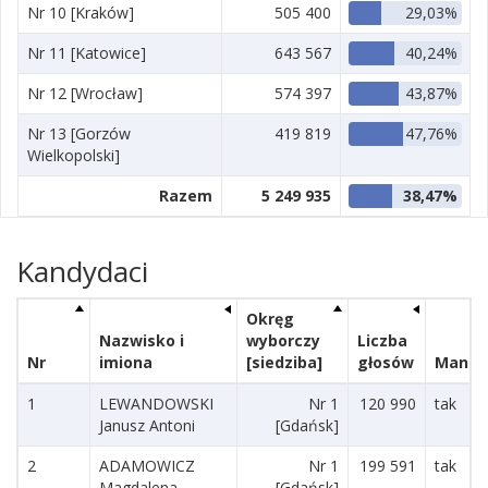
Nr 10 [Kraków]
505 400
29,03%
Nr 11 [Katowice]
643 567
40,24%
Nr 12 [Wrocław]
574 397
43,87%
Nr 13 [Gorzów
419 819
47,76%
Wielkopolski]
Razem
5 249 935
38,47%
Kandydaci
Okręg
Nazwisko i
wyborczy
Liczba
Nr
imiona
[siedziba]
głosów
Manda
1
LEWANDOWSKI
Nr 1
120 990
tak
Janusz Antoni
[Gdańsk]
2
ADAMOWICZ
Nr 1
199 591
tak
Magdalena
[Gdańsk]