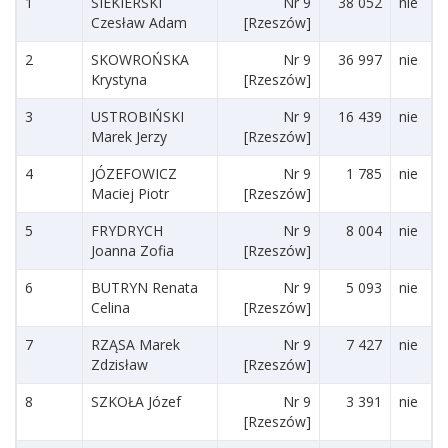
1
SIEKIERSKI
Nr 9
38 052
nie
Czesław Adam
[Rzeszów]
2
SKOWROŃSKA
Nr 9
36 997
nie
Krystyna
[Rzeszów]
3
USTROBIŃSKI
Nr 9
16 439
nie
Marek Jerzy
[Rzeszów]
4
JÓZEFOWICZ
Nr 9
1 785
nie
Maciej Piotr
[Rzeszów]
5
FRYDRYCH
Nr 9
8 004
nie
Joanna Zofia
[Rzeszów]
6
BUTRYN Renata
Nr 9
5 093
nie
Celina
[Rzeszów]
7
RZĄSA Marek
Nr 9
7 427
nie
Zdzisław
[Rzeszów]
8
SZKOŁA Józef
Nr 9
3 391
nie
[Rzeszów]