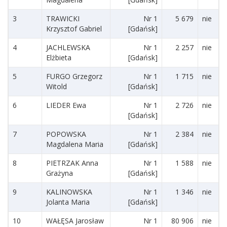
3
TRAWICKI
Nr 1
5 679
nie
Krzysztof Gabriel
[Gdańsk]
4
JACHLEWSKA
Nr 1
2 257
nie
Elżbieta
[Gdańsk]
5
FURGO Grzegorz
Nr 1
1 715
nie
Witold
[Gdańsk]
6
LIEDER Ewa
Nr 1
2 726
nie
[Gdańsk]
7
POPOWSKA
Nr 1
2 384
nie
Magdalena Maria
[Gdańsk]
8
PIETRZAK Anna
Nr 1
1 588
nie
Grażyna
[Gdańsk]
9
KALINOWSKA
Nr 1
1 346
nie
Jolanta Maria
[Gdańsk]
10
WAŁĘSA Jarosław
Nr 1
80 906
nie