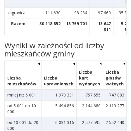
19
zagranica
111 630
98 234
97 669
35 84
Razem
30 118 852
13 759 701
13 647
5 24
311
93
Wyniki w zależności od liczby
mieszkańców gminy
Liczba
Liczba
Liczba
Liczba
kart
głosów
mieszkańców
uprawnionych
wydanych
ważnych
mniej niż 5 001
1 979 331
757 555
747 883
od 5 001 do 10
5 494 856
2 144 680
2 119 277
000
od 10 001 do 20
6 031 316
2 577 595
2 552 440
000