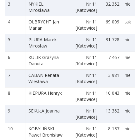
3
NYKIEL
Nr 11
32 352
nie
Mirosława
[Katowice]
4
OLBRYCHT Jan
Nr 11
69 009
tak
Marian
[Katowice]
5
PLURA Marek
Nr 11
31 728
nie
Mirosław
[Katowice]
6
KULIK Grażyna
Nr 11
7 467
nie
Danuta
[Katowice]
7
CABAN Renata
Nr 11
3 981
nie
Wiesława
[Katowice]
8
KIEPURA Henryk
Nr 11
10 043
nie
[Katowice]
9
SEKUŁA Joanna
Nr 11
13 362
nie
[Katowice]
10
KOBYLIŃSKI
Nr 11
8 137
nie
Paweł Bronisław
[Katowice]