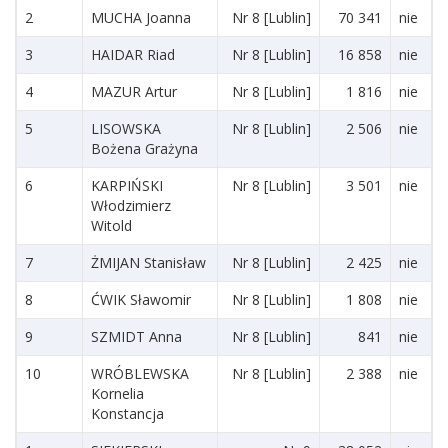
2
MUCHA Joanna
Nr 8 [Lublin]
70 341
nie
3
HAIDAR Riad
Nr 8 [Lublin]
16 858
nie
4
MAZUR Artur
Nr 8 [Lublin]
1 816
nie
5
LISOWSKA
Nr 8 [Lublin]
2 506
nie
Bożena Grażyna
6
KARPIŃSKI
Nr 8 [Lublin]
3 501
nie
Włodzimierz
Witold
7
ŻMIJAN Stanisław
Nr 8 [Lublin]
2 425
nie
8
ĆWIK Sławomir
Nr 8 [Lublin]
1 808
nie
9
SZMIDT Anna
Nr 8 [Lublin]
841
nie
10
WRÓBLEWSKA
Nr 8 [Lublin]
2 388
nie
Kornelia
Konstancja