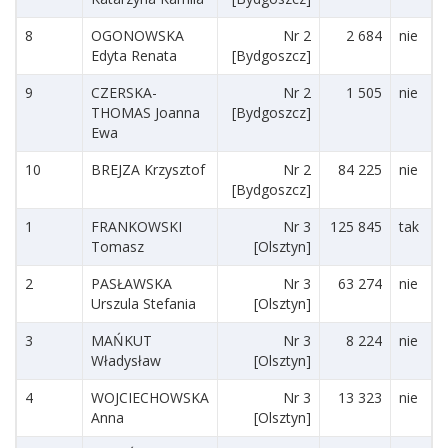
8
OGONOWSKA
Nr 2
2 684
nie
Edyta Renata
[Bydgoszcz]
9
CZERSKA-
Nr 2
1 505
nie
THOMAS Joanna
[Bydgoszcz]
Ewa
10
BREJZA Krzysztof
Nr 2
84 225
nie
[Bydgoszcz]
1
FRANKOWSKI
Nr 3
125 845
tak
Tomasz
[Olsztyn]
2
PASŁAWSKA
Nr 3
63 274
nie
Urszula Stefania
[Olsztyn]
3
MAŃKUT
Nr 3
8 224
nie
Władysław
[Olsztyn]
4
WOJCIECHOWSKA
Nr 3
13 323
nie
Anna
[Olsztyn]