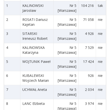
1
KALINOWSKI
Nr 5
104 216
tak
Jarosław
[Warszawa]
2
ROSATI Dariusz
Nr 5
71 058
nie
Kajetan
[Warszawa]
3
SITARSKI
Nr 5
4 926
nie
Ireneusz Robert
[Warszawa]
4
KALINOWSKA
Nr 5
7 529
nie
Katarzyna
[Warszawa]
5
WOJTUNIK Paweł
Nr 5
17 424
nie
[Warszawa]
6
KUBALEWSKI
Nr 5
926
nie
Wojciech Marian
[Warszawa]
7
UCHWAŁ Aneta
Nr 5
2 034
nie
[Warszawa]
8
LANC Elżbieta
Nr 5
3 974
nie
[Warszawa]