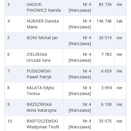
3
GASIUK-
Nr 4
85 736
nie
PIHOWICZ Kamila
[Warszawa]
4
HÜBNER Danuta
Nr 4
146 746
tak
Maria
[Warszawa]
5
BONI Michał Jan
Nr 4
26 519
nie
[Warszawa]
6
ZIELIŃSKA
Nr 4
7 783
nie
Urszula Sara
[Warszawa]
7
PUDŁOWSKI
Nr 4
6 659
nie
Paweł Patryk
[Warszawa]
8
KALATA Edyta
Nr 4
3 994
nie
Teresa
[Warszawa]
9
BRZEZIŃSKA
Nr 4
6 108
nie
Anna Katarzyna
[Warszawa]
10
BARTOSZEWSKI
Nr 4
35 075
nie
Władysław Teofil
[Warszawa]