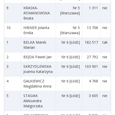
9
KRASKA-
Nr 5
1 311
nie
ROMANOWSKA
[Warszawa]
Beata
10
HIBNER Jolanta
Nr 5
13 708
nie
Emilia
[Warszawa]
1
BELKA Marek
Nr 6 [Łódź]
182 517
tak
Marian
2
BEJDA Paweł Jan
Nr 6 [Łódź]
27 792
nie
3
SKRZYDLEWSKA
Nr 6 [Łódź]
103 901
nie
Joanna Katarzyna
4
GAŁKIEWICZ
Nr 6 [Łódź]
4 768
nie
Magdalena Anna
5
STASIAK
Nr 6 [Łódź]
3 605
nie
Aleksandra
Małgorzata