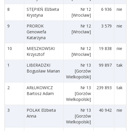
8
STĘPIEŃ Elżbieta
Nr 12
6 936
nie
Krystyna
[Wrocław]
9
PROROK
Nr 12
3 579
nie
Genowefa
[Wrocław]
Katarzyna
10
MIESZKOWSKI
Nr 12
19 838
nie
Krzysztof
[Wrocław]
1
LIBERADZKI
Nr 13
99 897
tak
Bogusław Marian
[Gorzów
Wielkopolski]
2
ARŁUKOWICZ
Nr 13
239 893
tak
Bartosz Adam
[Gorzów
Wielkopolski]
3
POLAK Elżbieta
Nr 13
40 942
nie
Anna
[Gorzów
Wielkopolski]