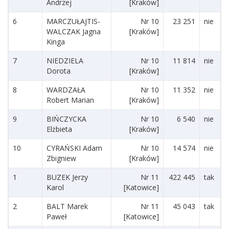
Andrzej
[Kraków]
6
MARCZUŁAJTIS-
Nr 10
23 251
nie
WALCZAK Jagna
[Kraków]
Kinga
7
NIEDZIELA
Nr 10
11 814
nie
Dorota
[Kraków]
8
WARDZAŁA
Nr 10
11 352
nie
Robert Marian
[Kraków]
9
BIŃCZYCKA
Nr 10
6 540
nie
Elżbieta
[Kraków]
10
CYRAŃSKI Adam
Nr 10
14 574
nie
Zbigniew
[Kraków]
1
BUZEK Jerzy
Nr 11
422 445
tak
Karol
[Katowice]
2
BALT Marek
Nr 11
45 043
tak
Paweł
[Katowice]