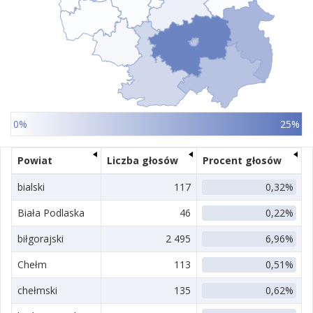
0%
25%
Powiat
Liczba głosów
Procent głosów
bialski
117
0,32%
Biała Podlaska
46
0,22%
biłgorajski
2 495
6,96%
Chełm
113
0,51%
chełmski
135
0,62%